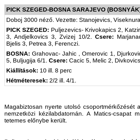
PICK SZEGED-BOSNA SARAJEVO (BOSNYÁK) 3
Doboj 3000 néző. Vezette: Stanojevics, Viseknura
PICK SZEGED:
Puljezevics- Krivokapics 2, Katzir
3, Andjelkovics 3, Zvizej 10/2.
Csere:
Marjana
Bjelis 3, Petrea 3, Ferenczi.
BOSNA:
Grahovac- Jahic , Omerovic 1, Djurkovi
5, Buljugija 6/1.
Csere:
Cacic 5, Melic 2, Divkovic
Kiállítások:
10 ill. 8 perc
Hétméteresek:
2/2 ill. 4/1.
Magabiztosan nyerte utolsó csoportmérkőzését 
nemzetközi kézilabdatornán. A Matics-csapat m
tetemes előnybe került.