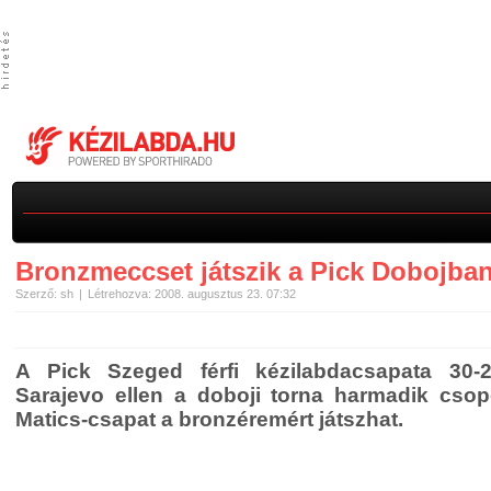
Bronzmeccset játszik a Pick Dobojba
Szerző: sh
Létrehozva: 2008. augusztus 23. 07:32
A Pick Szeged férfi kézilabdacsapata 30-
Sarajevo ellen a doboji torna harmadik csop
Matics-csapat a bronzéremért játszhat.