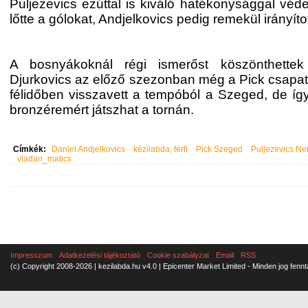
Puljezevics ezúttal is kiváló hatékonysággal véde
lőtte a gólokat, Andjelkovics pedig remekül irányíto
A bosnyákoknál régi ismerőst köszönthette
Djurkovics az előző szezonban még a Pick csapatá
félidőben visszavett a tempóból a Szeged, de így
bronzéremért játszhat a tornán.
Címkék:
Daniel Andjelkovics
kézilabda, férfi
Pick Szeged
Puljezevics N
vladan_matics
Impresszum
Adatkezelési tájékoztató
Cookie szabályzat
Email
RSS
(c) Copyright 2008-2026 | kezilabda.hu v4.0 | Epicenter Market Limited - Minden jog fennt