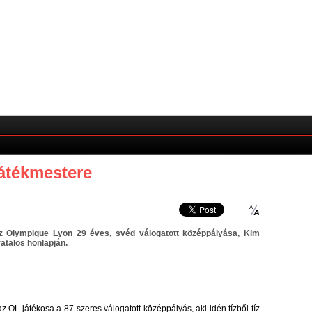
játékmestere
z Olympique Lyon 29 éves, svéd válogatott középpályása, Kim
vatalos honlapján.
z OL játékosa a 87-szeres válogatott középpályás, aki idén tízből tíz