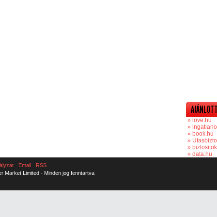
AJÁNLOTT
» love.hu
» ingatlano
» book.hu
» Utasbizto
» biztosito
» data.hu
ályzat
Email
RSS
er Market Limited - Minden jog fenntartva
aw