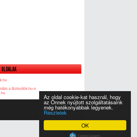
 OLDALAK
k.hu
sítás a Biztosítók.hu-n
k.hu
Az oldal cookie-kat használ, hogy
az Önnek nyújtott szolgáltatásaink
még hatékonyabbak legyenek.
Részletek
OK