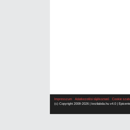
Impresszum
Adatkezelési tájékoztató
Cookie szab
(c) Copyright 2008-2026 | kezilabda.hu v4.0 | Epicent
Cookie Consent plugin for the EU cookie l