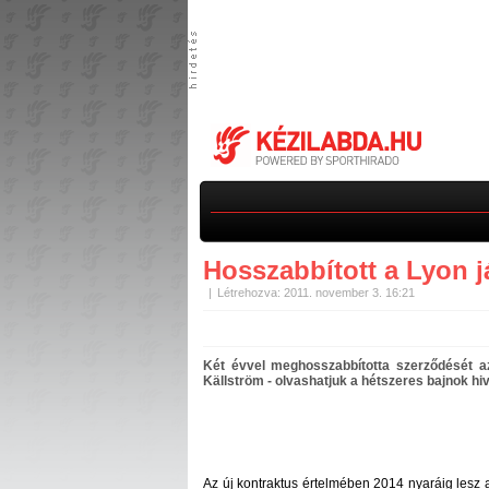
Hosszabbított a Lyon 
Létrehozva: 2011. november 3. 16:21
Két évvel meghosszabbította szerződését a
Källström - olvashatjuk a hétszeres bajnok hi
Az új kontraktus értelmében 2014 nyaráig lesz a