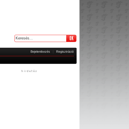
|
Bejelentkezés
Regisztráció