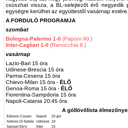
csúszhat vissza, a BL-selejtezőt érő negyedik 
egységre kerülhet az együttestől vasárnap estére
A FORDULÓ PROGRAMJA
szombat
Bologna-Palermo 1-0
(Paponi 90.)
Inter-Cagliari 1-0
(Ranocchia 8.)
vasárnap
Lazio-Bari 15 óra
Udinese-Brescia 15 óra
Parma-Cesena 15 óra
Chievo-Milan 15 óra -
ÉLŐ
Genoa-Roma 15 óra -
ÉLŐ
Fiorentina-Sampdoria 15 óra
Napoli-Catania 20:45 óra
A góllövőlista élmezőnye
Edinson Cavani
Napoli
20 gól
Antonio Di Natale
Udinese
18
Samuel Eto'o
Inter
15