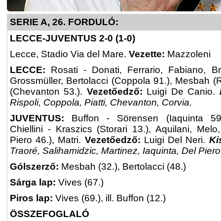
SERIE A, 26. FORDULÓ:
LECCE-JUVENTUS 2-0 (1-0)
Lecce, Stadio Via del Mare.
Vezette:
Mazzoleni
LECCE:
Rosati - Donati, Ferrario, Fabiano, Br
Grossmüller, Bertolacci (Coppola 91.), Mesbah (Ri
(Chevanton 53.).
Vezetőedző:
Luigi De Canio.
Rispoli, Coppola, Piatti, Chevanton, Corvia.
JUVENTUS:
Buffon - Sörensen (Iaquinta 59.)
Chiellini - Kraszics (Storari 13.), Aquilani, Mel
Piero 46.), Matri.
Vezetőedző:
Luigi Del Neri.
Ki
Traoré, Salihamidzic, Martinez, Iaquinta, Del Pier
Gólszerző:
Mesbah (32.), Bertolacci (48.)
Sárga lap:
Vives (67.)
Piros lap:
Vives (69.), ill. Buffon (12.)
ÖSSZEFOGLALÓ