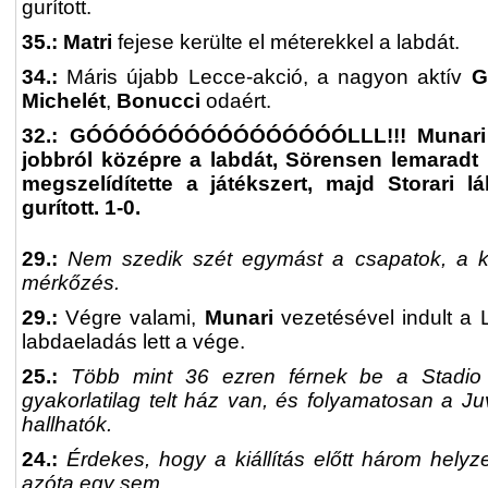
gurított.
35.: Matri
fejese kerülte el méterekkel a labdát.
34.:
Máris újabb Lecce-akció, a nagyon aktív
G
Michelét
,
Bonucci
odaért.
32.: GÓÓÓÓÓÓÓÓÓÓÓÓÓÓÓÓLLL!!! Munari S
jobbról középre a labdát, Sörensen lemaradt 
megszelídítette a játékszert, majd Storari 
gurított. 1-0.
29.:
Nem szedik szét egymást a csapatok, a kiá
mérkőzés.
2
9.:
Végre valami,
Munari
vezetésével indult a 
labdaeladás lett a vége.
25.:
Több mint 36 ezren férnek be a Stadio 
gyakorlatilag telt ház van, és folyamatosan a J
hallhatók.
24.:
Érdekes, hogy a kiállítás előtt három helyz
azóta egy sem.