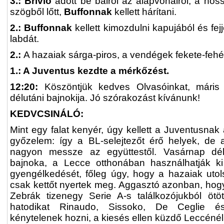
3.: Brivio
adott be balról az alapvonalról, a ho
szögből lőtt,
Buffonnak
kellett hárítani.
2.: Buffonnak
kellett kimozdulni kapujából és fej
labdát.
2.:
A hazaiak sárga-piros, a vendégek fekete-fehé
1.: A Juventus kezdte a mérkőzést.
12:20:
Köszöntjük kedves Olvasóinkat, máris
délutáni bajnokija. Jó szórakozást kívánunk!
KEDVCSINÁLÓ:
Mint egy falat kenyér, úgy kellett a Juventusnak 
győzelem: így a BL-selejtezőt érő helyek, de 
nagyon messze az együttestől. Vasárnap dé
bajnoka, a Lecce otthonában használhatják 
gyengélkedését, főleg úgy, hogy a hazaiak utols
csak kettőt nyertek meg. Aggasztó azonban, hogy
Zebrák tizenegy Serie A-s találkozójukból ötö
hatodikat Rinaudo, Sissoko, De Ceglie és 
kénytelenek hozni, a kiesés ellen küzdő Leccéné