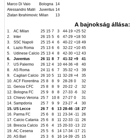
Marco Di Vaio
Bologna
14
Alessandro Matri
Juventus
14
Zlatan Ibrahimovic
Milan
13
A bajnokság állása:
1.
AC Milan
25
15
7
3
44-19
+25
52
2.
Inter
26
15
5
6
47-29
+18
50
3.
SSC Napoli
25
15
4
6
40-22
+18
49
4.
Lazio Roma
25
13
6
6
32-22
+10
45
5.
Udinese Calcio
25
13
4
8
42-30
+12
43
6.
Juventus
26
11
8
7
41-32
+9
41
7.
US Palermo
26
12
4
10
44-36
+8
40
8.
AS Roma
24
11
6
7
35-32
+3
39
9.
Cagliari Calcio
26
10
5
11
32-28
+4
35
10.
ACF Fiorentina
25
8
8
9
28-28
0
32
11.
Genoa CFC
25
8
8
9
20-22
-2
32
12.
Bologna FC
25
9
8
8
27-33
-6
32
13.
Chievo Verona
25
7
10
8
27-27
0
31
14.
Sampdoria
25
7
9
9
23-27
-4
30
15.
US Lecce
26
7
6
13
28-46
-18
27
16.
Parma FC
25
6
8
11
23-34
-11
26
17.
Calcio Catania
25
6
8
11
22-33
-11
26
18.
Brescia Calcio
25
6
4
15
20-33
-13
22
19.
AC Cesena
25
5
6
14
17-34
-17
21
20.
AS Bari
25
3
6
16
14-39
-25
15