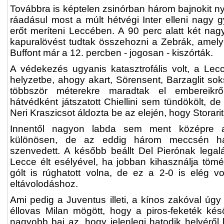
Továbbra is képtelen zsinórban három bajnokit n
ráadásul most a múlt hétvégi Inter elleni nagy 
erőt meríteni Leccében. A 90 perc alatt két nag
kapuralövést tudtak összehozni a Zebrák, amely
Buffont már a 12. percben - jogosan - kiszórták.
A védekezés ugyanis katasztrofális volt, a Lec
helyzetbe, ahogy akart, Sörensent, Barzaglit so
többször méterekre maradtak el embereikrő
hátvédként játszatott Chiellini sem tündökölt, de
Neri Kraszicsot áldozta be az elején, hogy Storari
Innentől nagyon labda sem ment középre a 
különösen, de az eddig három meccsén hár
szenvedett. A később beállt Del Pierónak legalá
Lecce élt esélyével, ha jobban kihasználja tömé
gólt is rúghatott volna, de ez a 2-0 is elég vo
eltávolodáshoz.
Ami pedig a Juventus illeti, a kínos zakóval úg
éllovas Milan mögött, hogy a piros-feketék ké
nagyobb baj az, hogy jelenlegi hatodik helyéről