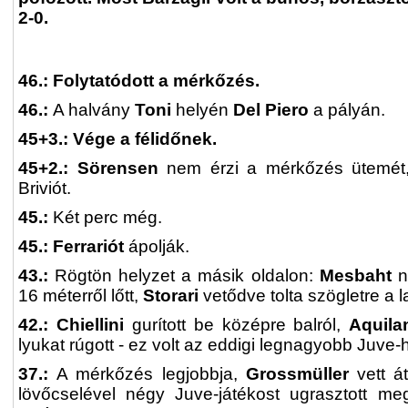
2-0.
46.: Folytatódott a mérkőzés.
46.:
A halvány
Toni
helyén
Del Piero
a pályán.
45+3.: Vége a félidőnek.
4
5+2.: Sörensen
nem érzi a mérkőzés ütemét, 
Briviót.
45.:
Két perc még.
45.: Ferrariót
ápolják.
43.
:
Rögtön helyzet a másik oldalon:
Mesbaht
n
16 méterről lőtt,
Storari
vetődve tolta szögletre a l
42.: Chiellini
gurított be középre balról,
Aquila
lyukat rúgott - ez volt az eddigi legnagyobb Juve-
37.:
A mérkőzés legjobbja,
Grossmüller
vett át
lövőcselével négy Juve-játékost ugrasztott meg