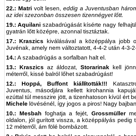
22.: Matri
volt lesen,
eddig a Juventusban háro
az idei szezonban összesen tizennégyet lőtt.
19.: Aquilani
szabadrúgását kísérte nagy felhajtá
gyatrán lőtt középre, azonnal tisztáztak.
17.: Kraszics
kiválásával a középpálya jobb ol
Juvénak, amely nem változtatott, 4-4-2 után 4-3-2-e
14.:
A szabadrúgás a sorfalban halt el.
13.: Kraszics
az áldozat,
Storarinak
kell jön
méterről, kissé balról lőhet szabadrúgást!
12.: Hoppá, Buffont kiállították!!!
Kataszt
Juventus, másodjára kellett kirohannia kapujá
ezúttal túl messzire jött, a tizenhatoson kívül ért
Michele
lövésénél, így jogos a piros! Nagy bajba
10.: Mesbah
foghatja a fejét,
Grossmüller
me
oldalon, jól gurított vissza, a középpályás pedig 
12 méterről, ám fölé bombázott.