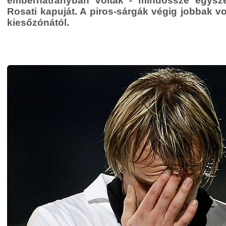
emberhátrányban voltak - mindössze egyszer
Rosati kapuját. A piros-sárgák végig jobbak vo
kiesőzónától.