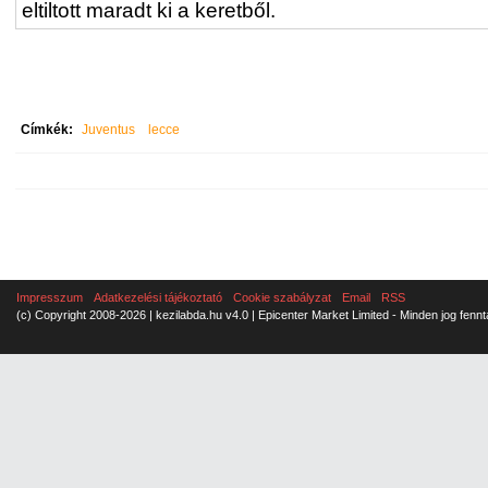
eltiltott maradt ki a keretből.
Címkék:
Juventus
lecce
Impresszum
Adatkezelési tájékoztató
Cookie szabályzat
Email
RSS
(c) Copyright 2008-2026 | kezilabda.hu v4.0 | Epicenter Market Limited - Minden jog fennt