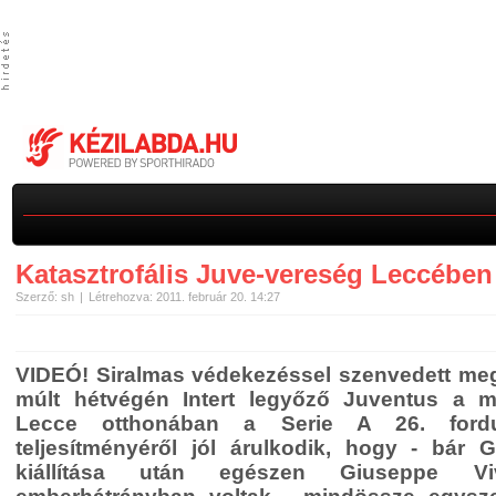
Katasztrofális Juve-vereség Leccében
Szerző: sh
Létrehozva: 2011. február 20. 14:27
VIDEÓ! Siralmas védekezéssel szenvedett meg
múlt hétvégén Intert legyőző Juventus a m
Lecce otthonában a Serie A 26. fordu
teljesítményéről jól árulkodik, hogy - bár G
kiállítása után egészen Giuseppe Vi