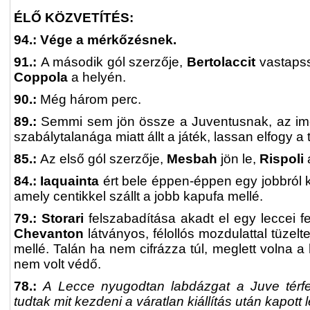
ÉLŐ KÖZVETÍTÉS:
94.: Vége a mérkőzésnek.
91.:
A második gól szerzője,
Bertolaccit
vastapssa
Coppola
a helyén.
90.:
Még három perc.
89.:
Semmi sem jön össze a Juventusnak, az i
szabálytalanága miatt állt a játék, lassan elfogy a t
85.:
Az első gól szerzője,
Mesbah
jön le,
Rispoli
84.: Iaquainta
ért bele éppen-éppen egy jobbról k
amely centikkel szállt a jobb kapufa mellé.
79.: Storari
felszabadítása akadt el egy leccei fe
Chevanton
látványos, félollós mozdulattal tüzelt
mellé. Talán ha nem cifrázza túl, meglett volna 
nem volt védő.
78.:
A Lecce nyugodtan labdázgat a Juve térf
tudtak mit kezdeni a váratlan kiállítás után kapott