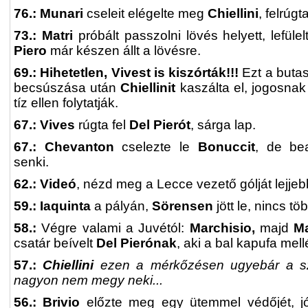
76.: Munari
cseleit elégelte meg
Chiellini
, felrúgta
73.: Matri
próbált passzolni lövés helyett, lefüle
Piero
már készen állt a lövésre.
69.: Hihetetlen, Vivest is kiszórták!!!
Ezt a butas
becsúszása után
Chiellinit
kaszálta el, jogosnak 
tíz ellen folytatják.
67.: Vives
rúgta fel
Del Pierót
, sárga lap.
6
7.: Chevanton
cselezte le
Bonuccit
, de be
senki.
62.: Videó
, nézd meg a Lecce vezető gólját lejjeb
59.: Iaquinta
a pályán,
Sörensen
jött le, nincs t
58.:
Végre valami a Juvétól:
Marchisio,
majd
Ma
csatár beívelt
Del Pierónak
, aki a bal kapufa mellé
57.:
Chiellini
ezen a mérkőzésen ugyebár a szé
nagyon nem megy neki...
56.: Brivio
előzte meg egy ütemmel védőjét, jól