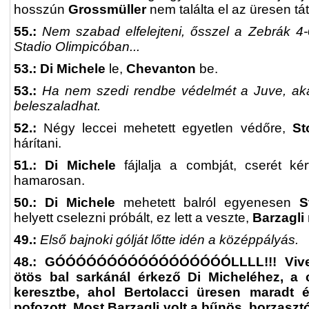
hosszún
Grossmüller
nem találta el az üresen tá
55.:
Nem szabad elfelejteni, ősszel a Zebrák 4-
Stadio Olimpicóban...
53.: Di Michele
le,
Chevanton
be.
53.:
Ha nem szedi rendbe védelmét a Juve, ak
beleszaladhat.
52.:
Négy leccei mehetett egyetlen védőre,
Sto
hárítani.
51.: Di Michele
fájlalja a combját, cserét kér
hamarosan.
50.: Di Michele
mehetett balról egyenesen
S
helyett cselezni próbált, ez lett a veszte,
Barzagli
49.:
Első bajnoki gólját lőtte idén a középpályás.
48.: GÓÓÓÓÓÓÓÓÓÓÓÓÓÓÓÓÓLLLL!!! Vives
ötös bal sarkánál érkező Di Micheléhez, a c
keresztbe, ahol Bertolacci üresen maradt 
pofozott. Most Barzagli volt a bűnös, borzasz