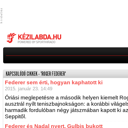
KAPCSOLÓDÓ CIKKEK - "ROGER FEDERER"
Federer sem érti, hogyan kaphatott ki
2015. január 23. 14:49
Óriási meglepetésre a második helyen kiemelt Rog
ausztrál nyílt teniszbajnokságon: a korábbi világel
harmadik fordulóban négy játszmában kapott ki a
Seppitől.
Federer és Nadal nyert, Gulbis bukott