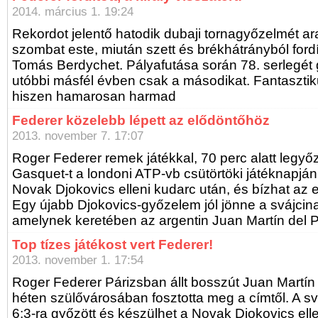
2014. március 1. 19:24
Rekordot jelentő hatodik dubaji tornagyőzelmét ar
szombat este, miután szett és brékhátrányból ford
Tomás Berdychet. Pályafutása során 78. serlegét g
utóbbi másfél évben csak a másodikat. Fantasztik
hiszen hamarosan harmad
Federer közelebb lépett az elődöntőhöz
2013. november 7. 17:07
Roger Federer remek játékkal, 70 perc alatt legyőz
Gasquet-t a londoni ATP-vb csütörtöki játéknapján, 
Novak Djokovics elleni kudarc után, és bízhat az 
Egy újabb Djokovics-győzelem jól jönne a svájcinak
amelynek keretében az argentin Juan Martín del P
Top tízes játékost vert Federer!
2013. november 1. 17:54
Roger Federer Párizsban állt bosszút Juan Martín d
héten szülővárosában fosztotta meg a címtől. A sváj
6:3-ra győzött és készülhet a Novak Djokovics ell