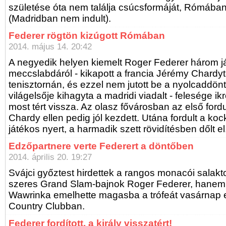
születése óta nem találja csúcsformáját, Rómában 
(Madridban nem indult).
Federer rögtön kizúgott Rómában
2014. május 14. 20:42
A negyedik helyen kiemelt Roger Federer három 
meccslabdáról - kikapott a francia Jérémy Chardyt
tenisztornán, és ezzel nem jutott be a nyolcaddönt
világelsője kihagyta a madridi viadalt - felesége ikr
most tért vissza. Az olasz fővárosban az első ford
Chardy ellen pedig jól kezdett. Utána fordult a koc
játékos nyert, a harmadik szett rövidítésben dőlt el
Edzőpartnere verte Federert a döntőben
2014. április 20. 19:27
Svájci győztest hirdettek a rangos monacói salak
szeres Grand Slam-bajnok Roger Federer, hanem j
Wawrinka emelhette magasba a trófeát vasárnap 
Country Clubban.
Federer fordított, a király visszatért!