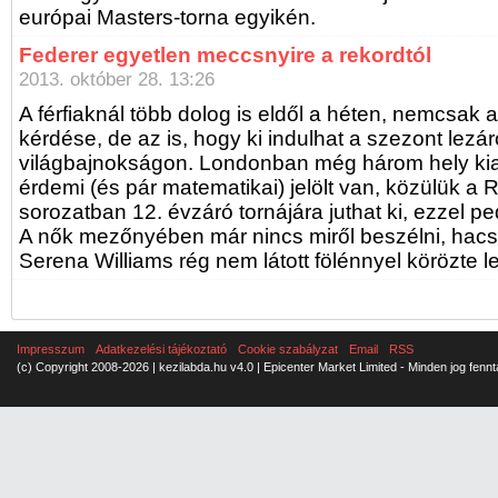
európai Masters-torna egyikén.
Federer egyetlen meccsnyire a rekordtól
2013. október 28. 13:26
A férfiaknál több dolog is eldől a héten, nemcsak 
kérdése, de az is, hogy ki indulhat a szezont lezá
világbajnokságon. Londonban még három hely ki
érdemi (és pár matematikai) jelölt van, közülük a
sorozatban 12. évzáró tornájára juthat ki, ezzel ped
A nők mezőnyében már nincs miről beszélni, hacs
Serena Williams rég nem látott fölénnyel körözte l
Impresszum
Adatkezelési tájékoztató
Cookie szabályzat
Email
RSS
(c) Copyright 2008-2026 | kezilabda.hu v4.0 | Epicenter Market Limited - Minden jog fennt