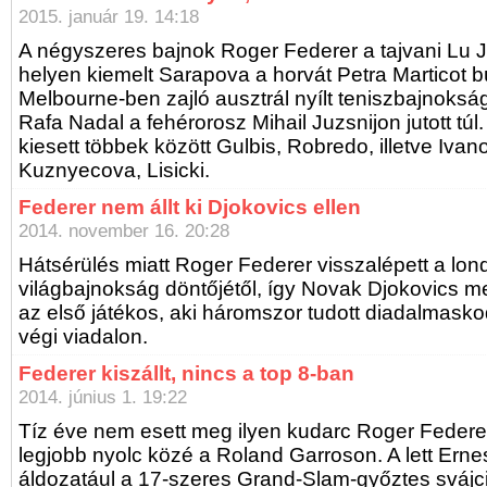
2015. január 19. 14:18
A négyszeres bajnok Roger Federer a tajvani Lu 
helyen kiemelt Sarapova a horvát Petra Marticot b
Melbourne-ben zajló ausztrál nyílt teniszbajnokság
Rafa Nadal a fehérorosz Mihail Juzsnijon jutott túl
kiesett többek között Gulbis, Robredo, illetve Ivan
Kuznyecova, Lisicki.
Federer nem állt ki Djokovics ellen
2014. november 16. 20:28
Hátsérülés miatt Roger Federer visszalépett a lon
világbajnokság döntőjétől, így Novak Djokovics m
az első játékos, aki háromszor tudott diadalmask
végi viadalon.
Federer kiszállt, nincs a top 8-ban
2014. június 1. 19:22
Tíz éve nem esett meg ilyen kudarc Roger Federerr
legjobb nyolc közé a Roland Garroson. A lett Erne
áldozatául a 17-szeres Grand-Slam-győztes svájci,