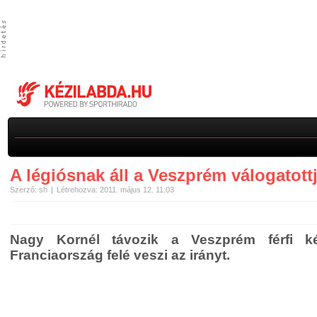
A légiósnak áll a Veszprém válogatott
Szerző: sh
Létrehozva: 2011. május 12. 11:03
Nagy Kornél távozik a Veszprém férfi kéz
Franciaország felé veszi az irányt.