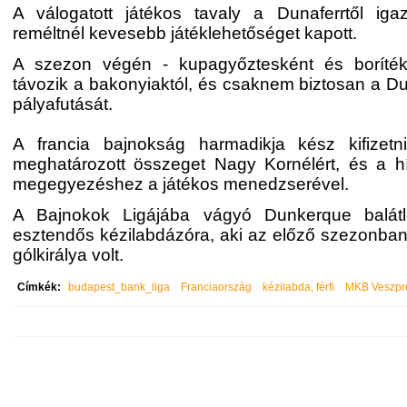
A válogatott játékos tavaly a Dunaferrtől iga
reméltnél kevesebb játéklehetőséget kapott.
A szezon végén - kupagyőztesként és boríték
távozik a bakonyiaktól, és csaknem biztosan a Du
pályafutását.
A francia bajnokság harmadikja kész kifizetni
meghatározott összeget Nagy Kornélért, és a hír
megegyezéshez a játékos menedzserével.
A Bajnokok Ligájába vágyó Dunkerque balát
esztendős kézilabdázóra, aki az előző szezonba
gólkirálya volt.
Címkék:
budapest_bank_liga
Franciaország
kézilabda, férfi
MKB Veszp