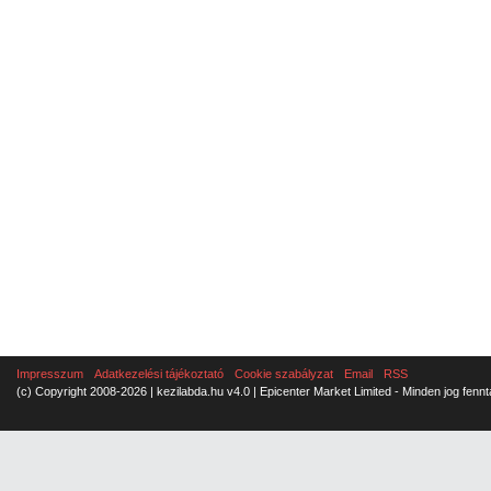
Impresszum
Adatkezelési tájékoztató
Cookie szabályzat
Email
RSS
(c) Copyright 2008-2026 | kezilabda.hu v4.0 | Epicenter Market Limited - Minden jog fennt