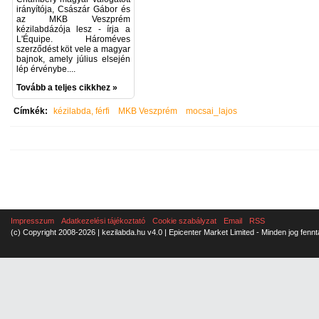
irányítója, Császár Gábor és
az MKB Veszprém
kézilabdázója lesz - írja a
L'Équipe. Hároméves
szerződést köt vele a magyar
bajnok, amely július elsején
lép érvénybe....
Tovább a teljes cikkhez »
Címkék:
kézilabda, férfi
MKB Veszprém
mocsai_lajos
Impresszum
Adatkezelési tájékoztató
Cookie szabályzat
Email
RSS
(c) Copyright 2008-2026 | kezilabda.hu v4.0 | Epicenter Market Limited - Minden jog fennt