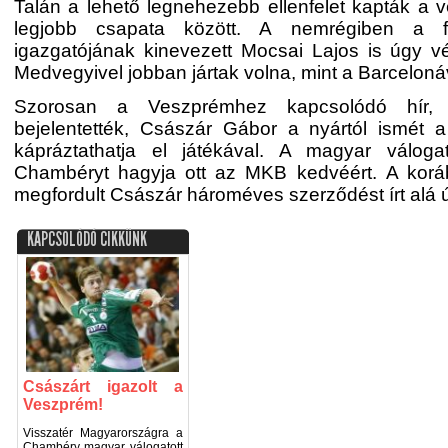
Talán a lehető legnehezebb ellenfelet kapták a 
legjobb csapata között. A nemrégiben a fér
igazgatójának kinevezett Mocsai Lajos is úgy v
Medvegyivel jobban jártak volna, mint a Barceloná
Szorosan a Veszprémhez kapcsolódó hír, 
bejelentették, Császár Gábor a nyártól ismét a
kápráztathatja el játékával. A magyar válogat
Chambéryt hagyja ott az MKB kedvéért. A korá
megfordult Császár hároméves szerződést írt alá 
KAPCSOLÓDÓ CIKKÜNK
Császárt igazolt a
Veszprém!
Visszatér Magyarországra a
Chambéry magyar válogatott