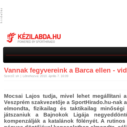
Vannak fegyvereink a Barca ellen - vi
Szerző: sh
Létrehozva: 2010. április 7. 16:09
Mocsai Lajos tudja, mivel lehet megállítani
Veszprém szakvezetője a SportHirado.hu-nak ad
elmondta, fizikailag és taktikailag minőségi
játszaniuk a Bajnokok Ligája negyeddön
kompenzálják a katalánok fölényét. A rutino