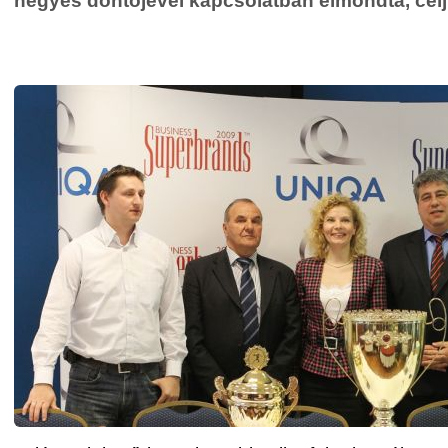
négyes döntőjével kapcsolatban elmondta, cél