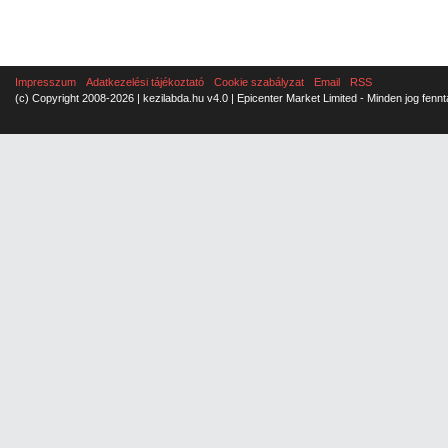
Impresszum
Adatkezelési tájékoztató
Cookie szabályzat
Email
RSS
(c) Copyright 2008-2026 | kezilabda.hu v4.0 | Epicenter Market Limited - Minden jog fennt