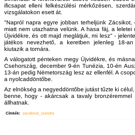
ificsapat elleni felkészülési mérkőzésen, szerd
vizsgálatokon esett át.
"Napról napra egyre jobban terheljünk Zácsikot,
miatt nem utazhatna velünk. A hasa fáj, a leletei
Újvidékre, és ott majd meglátjuk, mi lesz" - jelent
játékos nevezhető, a keretben jelenleg 18-a
kiutazik a tornára.
A válogatott pénteken megy Újvidékre, és másna
Csehország, december 9-én Tunézia, 10-én Ausz
13-án pedig Németország lesz az ellenfél. A csopo
a nyolcaddöntőbe.
Az elnökség a negyeddöntőbe jutást tűzte ki célul
benne, hogy - akárcsak a tavaly bronzéremmel 
állhatnak.
Címkék:
zacsikova_szandra