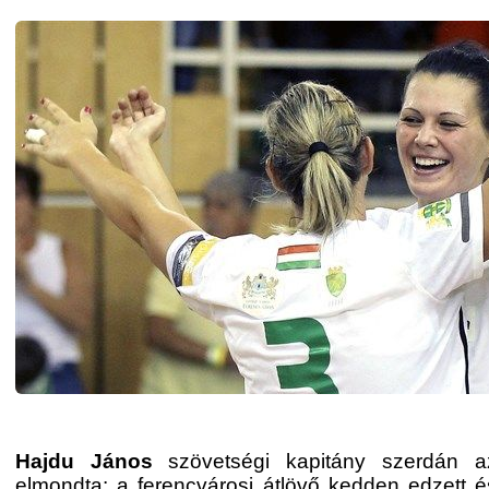
Hajdu János
szövetségi kapitány szerdán az
elmondta: a ferencvárosi átlövő kedden edzett és