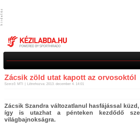
Zácsik zöld utat kapott az orvosoktól
Szerző: MTI
Létrehozva: 2013. december 4. 14:01
Zácsik Szandra változatlanul hasfájással küzd,
így is utazhat a pénteken kezdődő szer
világbajnokságra.