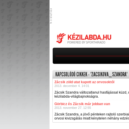
KAPCSOLÓDÓ CIKKEK - "ZACSIKOVA_SZANDRA"
Zácsik zöld utat kapott az orvosoktól
2013. december 4. 14:01
Zácsik Szandra változatlanul hasfájással küzd, 
kézilabda-világbajnokságra.
Görbicz és Zácsik már jobban van
2013. november 27. 12:55
Zácsik Szandra, a jövő pénteken rajtoló szerbia
orvosi kivizsgálás miatt kénytelen néhány edzés