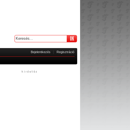
|
Bejelentkezés
Regisztráció