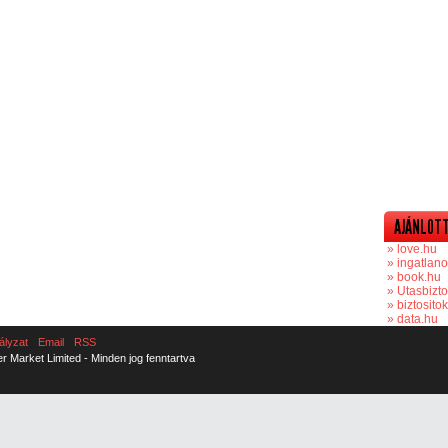
AJÁNLOTT
» love.hu
» ingatlano
» book.hu
» Utasbizto
» biztosito
» data.hu
ályzat
Email
RSS
er Market Limited - Minden jog fenntartva
aw