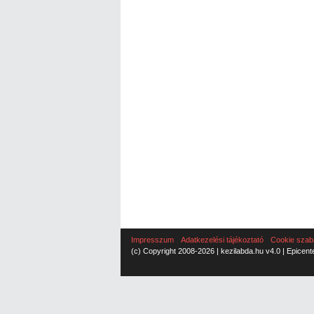
Impresszum
Adatkezelési tájékoztató
Cookie szab
(c) Copyright 2008-2026 | kezilabda.hu v4.0 | Epicent
Cookie Consent plugin for the EU cookie l