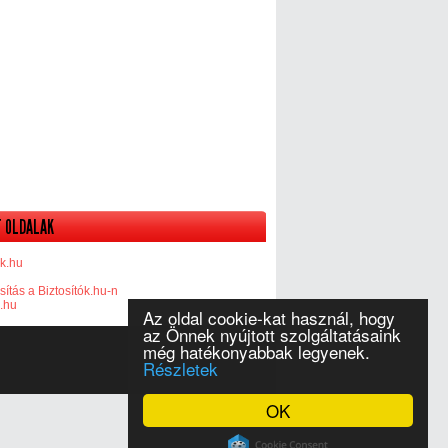
 OLDALAK
k.hu
sítás a Biztosítók.hu-n
k.hu
Az oldal cookie-kat használ, hogy
az Önnek nyújtott szolgáltatásaink
még hatékonyabbak legyenek.
Részletek
OK