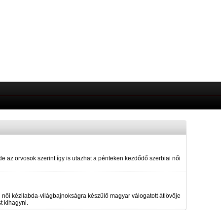
de az orvosok szerint így is utazhat a pénteken kezdődő szerbiai női
i női kézilabda-világbajnokságra készülő magyar válogatott átlövője
t kihagyni.