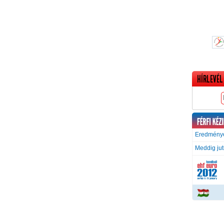
HÍRLEVÉL
Eredménye
Meddig ju